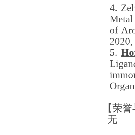
4. Ze
Metal
of Ar
2020,
5.
Ho
Ligan
immort
Organ
【荣誉
无