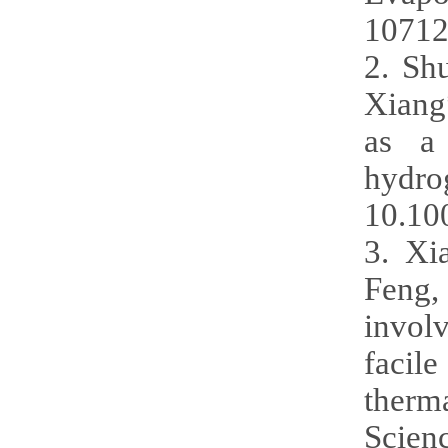
10712
2. Sh
Xiang
as a 
hydr
10.10
3. Xi
Feng,
invol
facil
therm
Scien