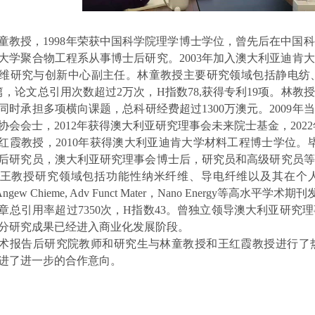
童教授，
1998
年荣获中国科学院理学博士学位，曾先后在中国科
大学聚合物工程系从事博士后研究。
2003
年加入澳大利亚迪肯大
维研究与创新中心副主任。林童教授主要研究领域包括静电纺
篇，论文总引用次数超过
2
万次，
H
指数
78,
获得专利
19
项。林教授
同时承担多项横向课题，总科研经费超过
1300
万澳元。
2009
年当
协会会士，
2012
年获得澳大利亚研究理事会未来院士基金，
2022
红霞教授，
2010
年获得澳大利亚迪肯大学材料工程博士学位。
后研究员，澳大利亚研究理事会博士后，研究员和高级研究员等
王教授研究领域包括功能性纳米纤维、导电纤维以及其在个
Angew Chieme, Adv Funct Mater
，
Nano Energy
等高水平学术期刊
章总引用率超过
7350
次，
H
指数
43
。曾独立领导澳大利亚研究理
分研究成果已经进入商业化发展阶段。
术报告后研究院教师和研究生与林童教授和王红霞教授进行了
进了进一步的合作意向。