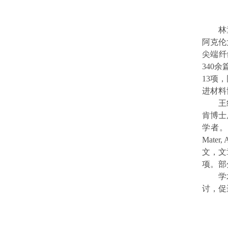
林
阿克伦
尖端纤
340
余
13
项，
进材料
王
肯博士
学者。
Mater, 
文，文
项。部
学
讨，促