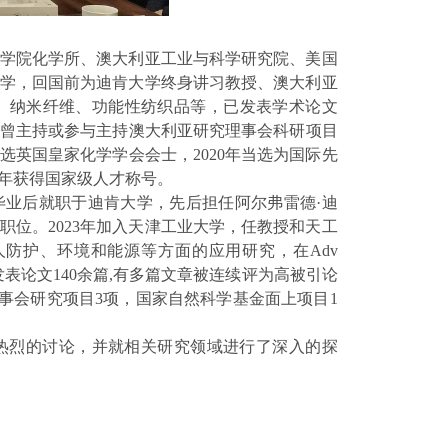
学院化学所、澳大利亚工业与科学研究院、美国
学，回国前为迪肯大学终身讲习教授、澳大利亚
、纳米纤维、功能性纺织品等，已发表学术论文
曾主持或参与主持澳大利亚研究理事会科研项目
选英国皇家化学学会会士，
2020
年当选为国际先
年获得国家级人才称号。
毕业后就职于迪肯大学，先后担任阿尔弗雷德·迪
职位。
2023
年加入天津工业大学，任教授和天工
人防护、环境和能源等方面的应用研究，在
Adv
发表论文
140
余篇
,
有多篇文章被连续评为高被引论
事会研究项目
3
项，国家自然科学基金面上项目
1
热烈的讨论，并就相关研究领域进行了深入的探